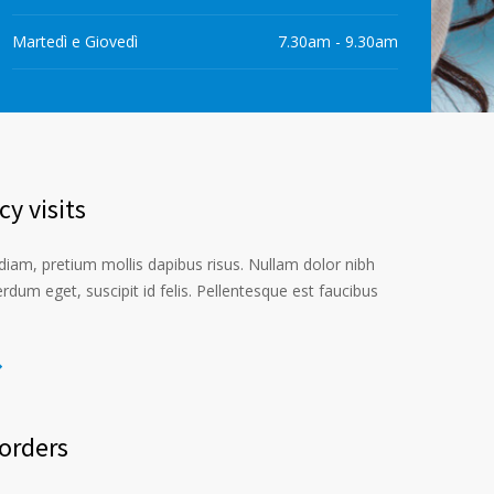
Martedì e Giovedì
7.30am - 9.30am
y visits
iam, pretium mollis dapibus risus. Nullam dolor nibh
erdum eget, suscipit id felis. Pellentesque est faucibus
sorders