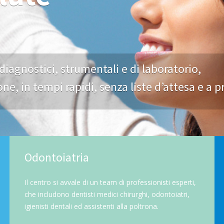
diagnostici, strumentali e di laboratorio,
ione, in tempi rapidi, senza liste d’attesa e a 
Odontoiatria
Il centro si avvale di un team di professionisti esperti,
che includono dentisti medici chirurghi, odontoiatri,
igienisti dentali ed assistenti alla poltrona.