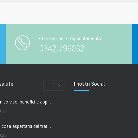
Chiamaci per un’appuntamento!
0342.796032
salute
I nostri Social
Acido ialuronico viso: benefici e applicazioni
2026
Filler labbra: cosa aspettarsi dal trattamento
2026