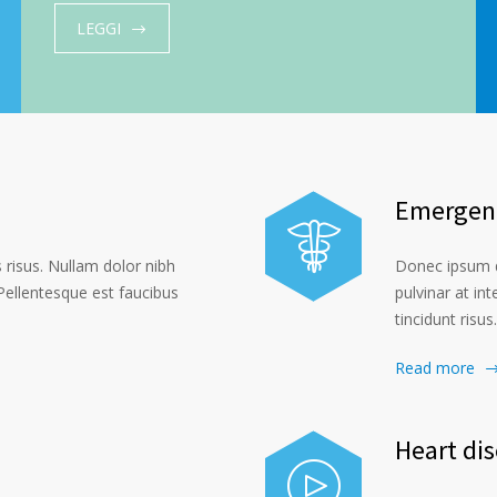
LEGGI
Emergenc
risus. Nullam dolor nibh
Donec ipsum d
. Pellentesque est faucibus
pulvinar at int
tincidunt risus.
Read more
Heart di