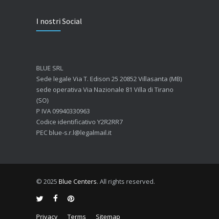
Quanto dura l’effetto del botox?
I nostri Social
7 GIUGNO 2026
Botox: come funziona e quando si vedono i risultati
4 GIUGNO 2026
BLUE SRL
Sede legale Via T. Edison 25 20852 Villasanta (MB)
sede operativa Via Nazionale 81 Villa di Tirano
(SO)
P IVA 09940330963
Codice identificativo Y2R2RR7
PEC blue-s.r.l@legalmail.it
© 2025
Blue Centers
. All rights reserved.
Privacy
Terms
Sitemap