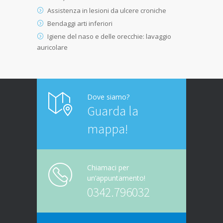
Assistenza in lesioni da ulcere croniche
Bendaggi arti inferiori
Igiene del naso e delle orecchie: lavaggio
auricolare
Dove siamo?
Guarda la
mappa!
Chiamaci per
un’appuntamento!
0342.796032