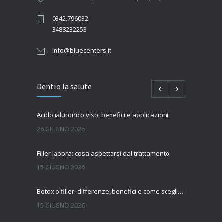
0342.796032
3488232253
info@bluecenters.it
Dentro la salute
Acido ialuronico viso: benefici e applicazioni
26 GIUGNO 2026
Filler labbra: cosa aspettarsi dal trattamento
15 GIUGNO 2026
Botox o filler: differenze, benefici e come scegliere il trattamento più adatto
15 GIUGNO 2026