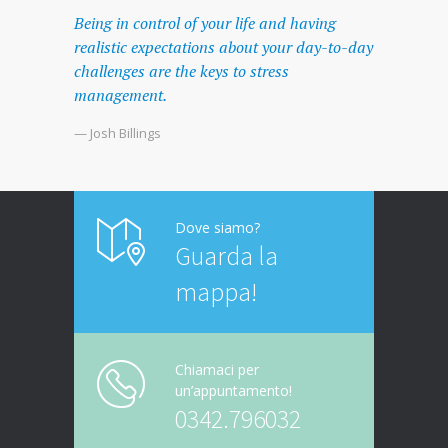
Being in control of your life and having
realistic expectations about your day-to-day
challenges are the keys to stress
management.
— Josh Billings
Dove siamo?
Guarda la
mappa!
Chiamaci per
un’appuntamento!
0342.796032