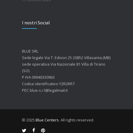
Quanto dura l’effetto del botox?
I nostri Social
7 GIUGNO 2026
Botox: come funziona e quando si vedono i risultati
4 GIUGNO 2026
BLUE SRL
Sede legale Via T. Edison 25 20852 Villasanta (MB)
sede operativa Via Nazionale 81 Villa di Tirano
(SO)
P IVA 09940330963
Codice identificativo Y2R2RR7
PEC blue-s.r.l@legalmail.it
© 2025
Blue Centers
. All rights reserved.