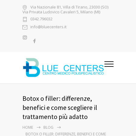
Via Nazionale 81, Villa di Tirano, 23030 (SO)
Via Privata Ludovico Cavaleri 5, Milano (MI)
0342.796032
info@bluecenters.it
Botox o filler: differenze,
benefici e come scegliere il
trattamento più adatto
HOME
BLOG
BOTOX O FILLER: DIFFERENZE, BENEFICI E COME