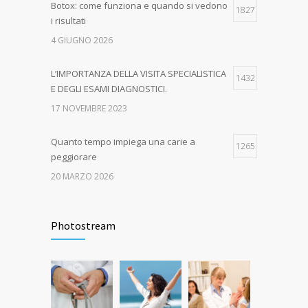
Botox: come funziona e quando si vedono
1827
i risultati
4 GIUGNO 2026
L’IMPORTANZA DELLA VISITA SPECIALISTICA
1432
E DEGLI ESAMI DIAGNOSTICI.
17 NOVEMBRE 2023
Quanto tempo impiega una carie a
1265
peggiorare
20 MARZO 2026
EPA-CARE – AUTUNNO IN SALUTE! Dal 16
1046
ottobre al 15 dicembre 2023
Photostream
21 GENNAIO 2016
Quanto dura l’effetto del botox?
527
7 GIUGNO 2026