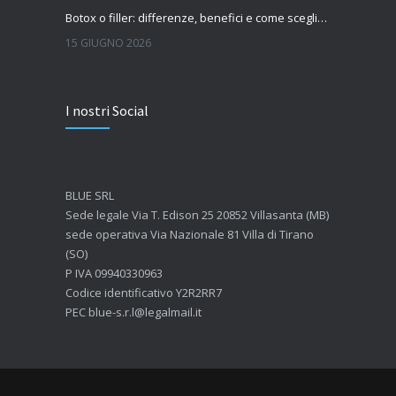
Botox o filler: differenze, benefici e come scegliere il trattamento più adatto
15 GIUGNO 2026
Quanto dura l’effetto del botox?
I nostri Social
7 GIUGNO 2026
Botox: come funziona e quando si vedono i risultati
4 GIUGNO 2026
BLUE SRL
Sede legale Via T. Edison 25 20852 Villasanta (MB)
sede operativa Via Nazionale 81 Villa di Tirano
(SO)
P IVA 09940330963
Codice identificativo Y2R2RR7
PEC blue-s.r.l@legalmail.it