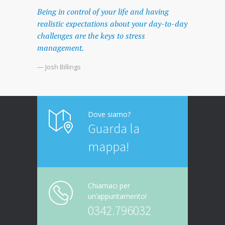
Being in control of your life and having
realistic expectations about your day-to-day
challenges are the keys to stress
management.
— Josh Billings
Dove siamo?
Guarda la
mappa!
Chiamaci per
un’appuntamento!
0342.796032