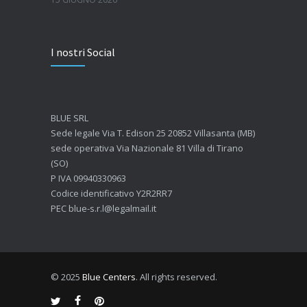
Quanto dura l’effetto del botox?
I nostri Social
7 GIUGNO 2026
Botox: come funziona e quando si vedono i risultati
4 GIUGNO 2026
BLUE SRL
Sede legale Via T. Edison 25 20852 Villasanta (MB)
sede operativa Via Nazionale 81 Villa di Tirano
(SO)
P IVA 09940330963
Codice identificativo Y2R2RR7
PEC blue-s.r.l@legalmail.it
© 2025
Blue Centers
. All rights reserved.