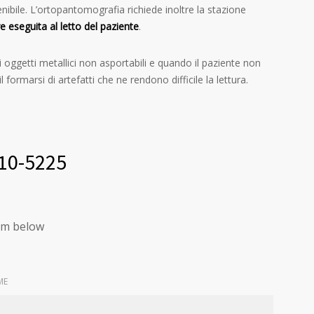
ibile. L’ortopantomografia richiede inoltre la stazione
 eseguita al letto del paziente
.
ggetti metallici non asportabili e quando il paziente non
formarsi di artefatti che ne rendono difficile la lettura.
210-5225
orm below
ME