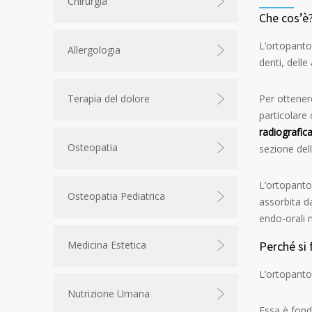
Chirurgia
Che cos’è
L’ortopant
Allergologia
denti, delle
Per ottener
Terapia del dolore
particolare 
radiografic
Osteopatia
sezione dell
L’ortopantom
Osteopatia Pediatrica
assorbita d
endo-orali n
Perché si 
Medicina Estetica
L’ortopanto
Nutrizione Umana
Essa è fonda