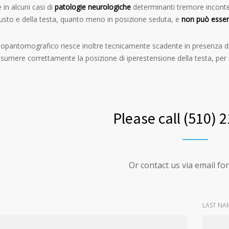
 in alcuni casi di
patologie neurologiche
determinanti tremore inconten
busto e della testa, quanto meno in posizione seduta, e
non può essere
opantomografico riesce inoltre tecnicamente scadente in presenza di o
sumere correttamente la posizione di iperestensione della testa, per il 
Please call (510) 
Or contact us via email f
LAST NA