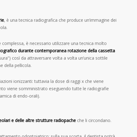
ie
, è una tecnica radiografica che produce un’immagine dei
ola.
le complessa, è necessario utilizzare una tecnica molto
adiografico durante contemporanea rotazione della cassetta
ssura”) così da attraversare volta a volta un’unica sottile
 della pellicola.
ioni ionizzanti: tuttavia la dose di raggi x che viene
anto viene somministrato eseguendo tutte le radiografie
amica di endo-orali).
olari e delle altre strutture radiopache
che li circondano.
attamento odontoiatrico: sulla sua scorta, il dentista potrà