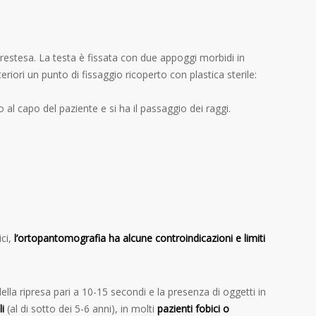
perestesa. La testa è fissata con due appoggi morbidi in
eriori un punto di fissaggio ricoperto con plastica sterile:
o al capo del paziente e si ha il passaggio dei raggi.
ici,
l’ortopantomografia ha alcune controindicazioni e limiti
ella ripresa pari a 10-15 secondi e la presenza di oggetti in
i
(al di sotto dei 5-6 anni), in molti
pazienti fobici o