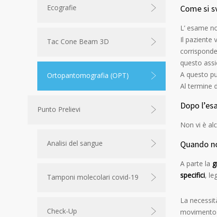
Come si s
Ecografie
L’ esame no
Il paziente 
Tac Cone Beam 3D
corrisponden
questo assic
A questo pun
Ortopantomografia (OPT)
Al termine d
Dopo l’e
Punto Prelievi
Non vi è al
Quando no
Analisi del sangue
A parte la
g
specifici
, le
Tamponi molecolari covid-19
La necessità
Check-Up
movimento i