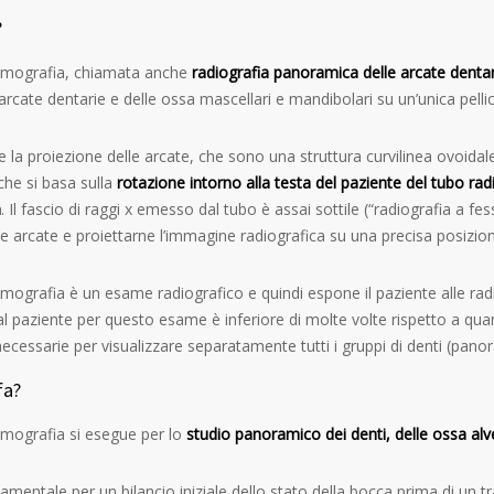
?
omografia, chiamata anche
radiografia panoramica delle arcate dentar
 arcate dentarie e delle ossa mascellari e mandibolari su un’unica pellic
e la proiezione delle arcate, che sono una struttura curvilinea ovoida
che si basa sulla
rotazione intorno alla testa del paziente del tubo r
a
. Il fascio di raggi x emesso dal tubo è assai sottile (“radiografia a fe
e arcate e proiettarne l’immagine radiografica su una precisa posizione
ografia è un esame radiografico e quindi espone il paziente alle radiaz
al paziente per questo esame è inferiore di molte volte rispetto a qu
ecessarie per visualizzare separatamente tutti i gruppi di denti (panor
fa?
mografia si esegue per lo
studio panoramico dei denti, delle ossa alve
mentale per un bilancio iniziale dello stato della bocca prima di un tr