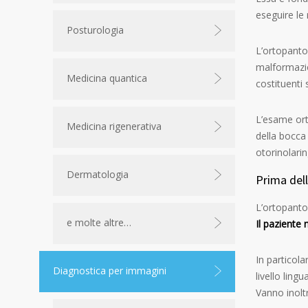
eseguire le 
Posturologia
L’ortopanto
malformazion
Medicina quantica
costituenti 
L’esame ort
Medicina rigenerativa
della bocca
otorinolarin
Dermatologia
Prima del
L’ortopanto
e molte altre…
Il paziente 
In particol
Diagnostica per immagini
livello ling
Vanno inolt