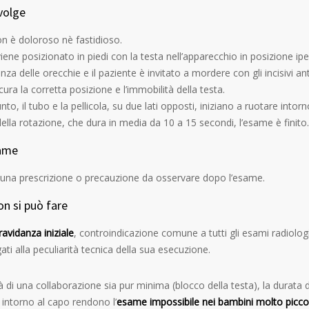
volge
n è doloroso nè fastidioso.
viene posizionato in piedi con la testa nell’apparecchio in posizione i
za delle orecchie e il paziente è invitato a mordere con gli incisivi ant
ura la corretta posizione e l’immobilità della testa.
to, il tubo e la pellicola, su due lati opposti, iniziano a ruotare intorn
ella rotazione, che dura in media da 10 a 15 secondi, l’esame è finito.
same
cuna prescrizione o precauzione da osservare dopo l’esame.
n si può fare
ravidanza iniziale
, controindicazione comune a tutti gli esami radiolog
gati alla peculiarità tecnica della sua esecuzione.
 di una collaborazione sia pur minima (blocco della testa), la durata d
ntorno al capo rendono l’
esame impossibile nei bambini molto piccol