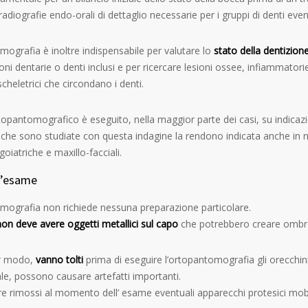
radiografie endo-orali di dettaglio necessarie per i gruppi di denti ev
mografia è inoltre indispensabile per valutare lo
stato della dentizione
i dentarie o denti inclusi e per ricercare lesioni ossee, infiammatorie, 
scheletrici che circondano i denti.
opantomografico è eseguito, nella maggior parte dei casi, su indicazio
 che sono studiate con questa indagine la rendono indicata anche in n
goiatriche e maxillo-facciali.
l’esame
mografia non richiede nessuna preparazione particolare.
non deve avere oggetti metallici sul capo
che potrebbero creare ombre 
ar modo,
vanno tolti
prima di eseguire l’ortopantomografia gli orecchini o
uale, possono causare artefatti importanti.
re rimossi al momento dell’ esame eventuali apparecchi protesici mobil