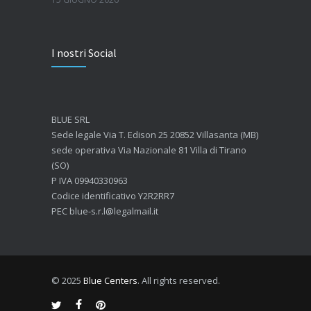
Quanto dura l’effetto del botox?
I nostri Social
7 GIUGNO 2026
Botox: come funziona e quando si vedono i risultati
4 GIUGNO 2026
BLUE SRL
Sede legale Via T. Edison 25 20852 Villasanta (MB)
sede operativa Via Nazionale 81 Villa di Tirano
(SO)
P IVA 09940330963
Codice identificativo Y2R2RR7
PEC blue-s.r.l@legalmail.it
© 2025
Blue Centers
. All rights reserved.