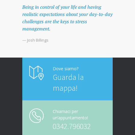
Being in control of your life and having
realistic expectations about your day-to-day
challenges are the keys to stress
management.
— Josh Billings
Dove siamo?
Guarda la
mappa!
Chiamaci per
un’appuntamento!
0342.796032