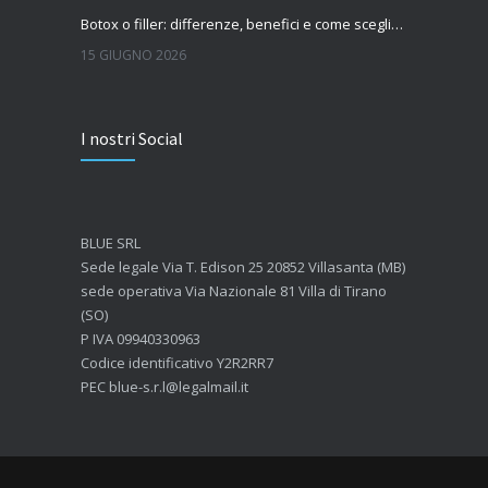
Botox o filler: differenze, benefici e come scegliere il trattamento più adatto
15 GIUGNO 2026
Quanto dura l’effetto del botox?
I nostri Social
7 GIUGNO 2026
Botox: come funziona e quando si vedono i risultati
4 GIUGNO 2026
BLUE SRL
Sede legale Via T. Edison 25 20852 Villasanta (MB)
sede operativa Via Nazionale 81 Villa di Tirano
(SO)
P IVA 09940330963
Codice identificativo Y2R2RR7
PEC blue-s.r.l@legalmail.it