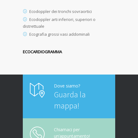
Ecodoppler dei tronchi sovraortici
Ecodoppler arti inferiori, superiori o
distrettuale
Ecografia grossi vasi addominali
ECOCARDIOGRAMMA
Dove siamo?
Guarda la
mappa!
Chiamaci per
un’appuntamento!