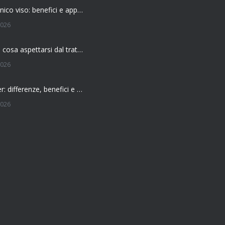
Acido ialuronico viso: benefici e applicazioni
2026
Filler labbra: cosa aspettarsi dal trattamento
2026
Botox o filler: differenze, benefici e come scegliere il trattamento più adatto
2026
 l’effetto del botox?
026
Botox: come funziona e quando si vedono i risultati
026