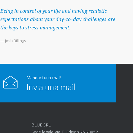
Being in control of your life and having realistic
expectations about your day-to-day challenges are
the keys to stress management.
— Josh Billings
Mandaci una mail!
Invia una mail
BLUE SRL
Sede legale Via T. Edison 25 20852