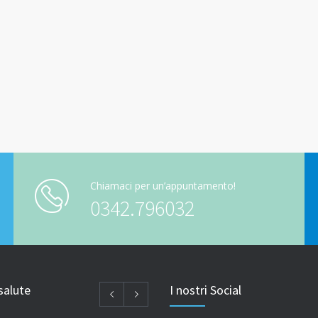
Chiamaci per un’appuntamento!
0342.796032
salute
I nostri Social