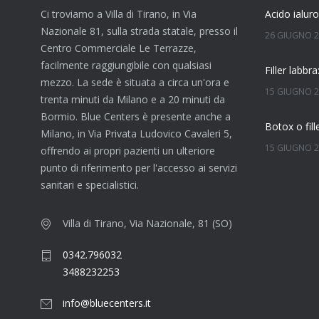
Ci troviamo a Villa di Tirano, in Via
Nazionale 81, sulla strada statale, presso il
26 GIUGNO 
Centro Commerciale Le Terrazze,
facilmente raggiungibile con qualsiasi
mezzo. La sede è situata a circa un'ora e
15 GIUGNO 
trenta minuti da Milano e a 20 minuti da
Bormio. Blue Centers è presente anche a
Milano, in Via Privata Ludovico Cavaleri 5,
15 GIUGNO 
offrendo ai propri pazienti un ulteriore
punto di riferimento per l'accesso ai servizi
Quanto dura
sanitari e specialistici.
7 GIUGNO 2
Villa di Tirano, Via Nazionale, 81 (SO)
0342.796032
4 GIUGNO 2
3488232253
info@bluecenters.it