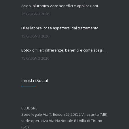
Acido ialuronico viso: benefici e applicazioni
26 GIUGNO 2026
Filler labbra: cosa aspettarsi dal trattamento
15 GIUGNO 2026
Botox o filler: differenze, benefici e come scegliere il trattamento più adatto
15 GIUGNO 2026
Quanto dura l’effetto del botox?
I nostri Social
7 GIUGNO 2026
Botox: come funziona e quando si vedono i risultati
4 GIUGNO 2026
BLUE SRL
Sede legale Via T. Edison 25 20852 Villasanta (MB)
sede operativa Via Nazionale 81 Villa di Tirano
(SO)