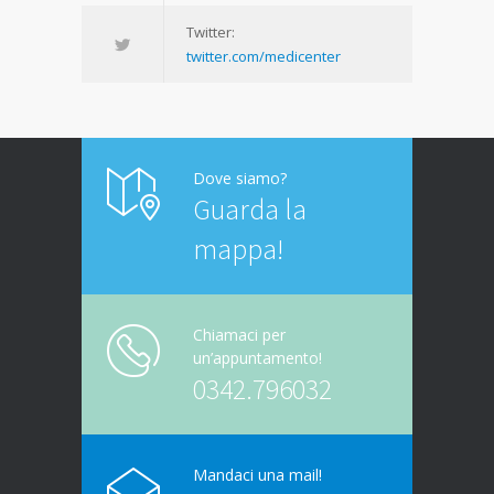
Twitter:
twitter.com/medicenter
Dove siamo?
Guarda la
mappa!
Chiamaci per
un’appuntamento!
0342.796032
Mandaci una mail!