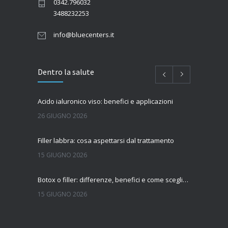
0342.796032
3488232253
info@bluecenters.it
Dentro la salute
Acido ialuronico viso: benefici e applicazioni
26 GIUGNO 2026
Filler labbra: cosa aspettarsi dal trattamento
15 GIUGNO 2026
Botox o filler: differenze, benefici e come scegliere il trattamento più adatto
15 GIUGNO 2026
Quanto dura l’effetto del botox?