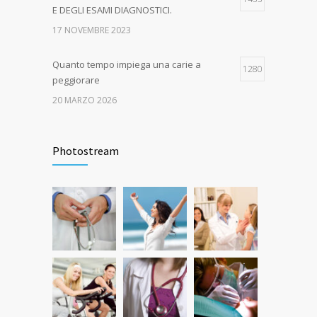
E DEGLI ESAMI DIAGNOSTICI.
17 NOVEMBRE 2023
Quanto tempo impiega una carie a
1280
peggiorare
20 MARZO 2026
EPA-CARE – AUTUNNO IN SALUTE! Dal 16
1047
ottobre al 15 dicembre 2023
Photostream
21 GENNAIO 2016
Quanto dura l’effetto del botox?
529
7 GIUGNO 2026