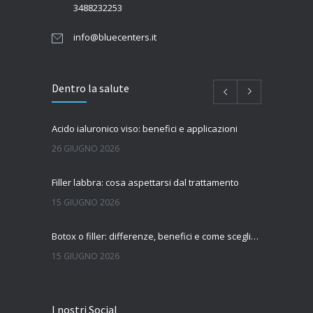
3488232253
info@bluecenters.it
Dentro la salute
Acido ialuronico viso: benefici e applicazioni
26 GIUGNO 2026
Filler labbra: cosa aspettarsi dal trattamento
15 GIUGNO 2026
Botox o filler: differenze, benefici e come scegliere il trattamento più adatto
15 GIUGNO 2026
Quanto dura l’effetto del botox?
I nostri Social
7 GIUGNO 2026