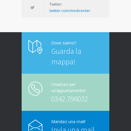
Twitter:
twitter.com/medicenter
Dove siamo?
Guarda la
mappa!
Chiamaci per
un’appuntamento!
0342.796032
Mandaci una mail!
Invia una mail