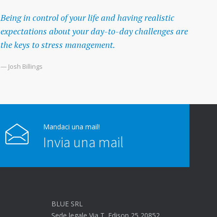
Being in control of your life and having realistic
expectations about your day-to-day challenges are
the keys to stress management.
— Josh Billings
Mandaci una mail!
Invia una mail
BLUE SRL
Sede legale Via T. Edison 25 20852