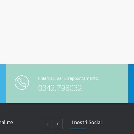
Chiamaci per un’appuntamento!
0342.796032
salute
I nostri Social