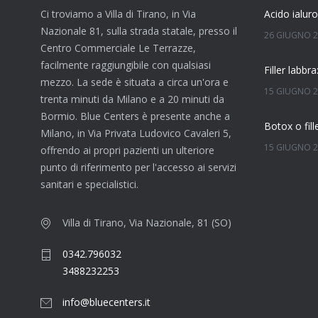
Ci troviamo a Villa di Tirano, in Via
Nazionale 81, sulla strada statale, presso il
26 GIUGNO 
Centro Commerciale Le Terrazze,
facilmente raggiungibile con qualsiasi
mezzo. La sede è situata a circa un'ora e
15 GIUGNO 
trenta minuti da Milano e a 20 minuti da
Bormio. Blue Centers è presente anche a
Milano, in Via Privata Ludovico Cavaleri 5,
15 GIUGNO 
offrendo ai propri pazienti un ulteriore
punto di riferimento per l'accesso ai servizi
Quanto dura
sanitari e specialistici.
7 GIUGNO 2
Villa di Tirano, Via Nazionale, 81 (SO)
0342.796032
4 GIUGNO 2
3488232253
info@bluecenters.it