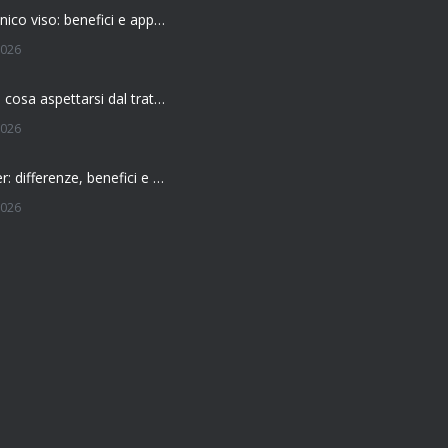
Acido ialuronico viso: benefici e applicazioni
2026
Filler labbra: cosa aspettarsi dal trattamento
2026
Botox o filler: differenze, benefici e come scegliere il trattamento più adatto
2026
 l’effetto del botox?
026
Botox: come funziona e quando si vedono i risultati
026