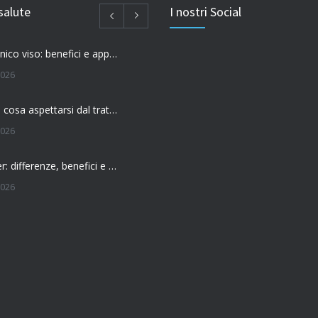
salute
I nostri Social
Acido ialuronico viso: benefici e applicazioni
2026
Filler labbra: cosa aspettarsi dal trattamento
2026
Botox o filler: differenze, benefici e come scegliere il trattamento più adatto
2026
 l’effetto del botox?
026
Botox: come funziona e quando si vedono i risultati
026