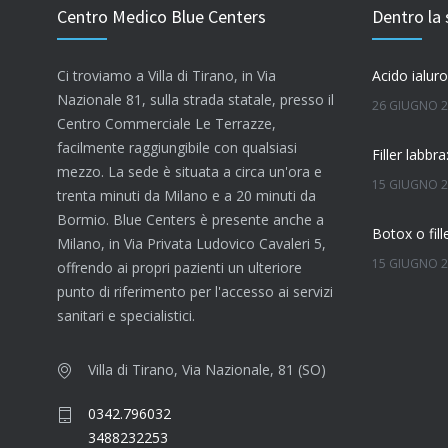
Centro Medico Blue Centers
Dentro la 
Ci troviamo a Villa di Tirano, in Via
Nazionale 81, sulla strada statale, presso il
26 GIUGNO 
Centro Commerciale Le Terrazze,
facilmente raggiungibile con qualsiasi
mezzo. La sede è situata a circa un'ora e
15 GIUGNO 
trenta minuti da Milano e a 20 minuti da
Bormio. Blue Centers è presente anche a
Milano, in Via Privata Ludovico Cavaleri 5,
15 GIUGNO 
offrendo ai propri pazienti un ulteriore
punto di riferimento per l'accesso ai servizi
Quanto dura
sanitari e specialistici.
7 GIUGNO 2
Villa di Tirano, Via Nazionale, 81 (SO)
0342.796032
4 GIUGNO 2
3488232253