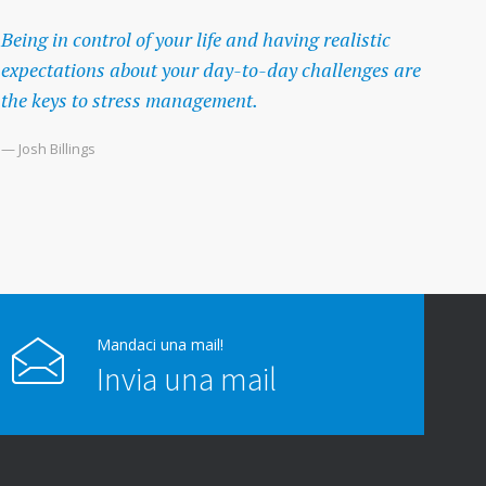
Being in control of your life and having realistic
expectations about your day-to-day challenges are
the keys to stress management.
— Josh Billings
Mandaci una mail!
Invia una mail