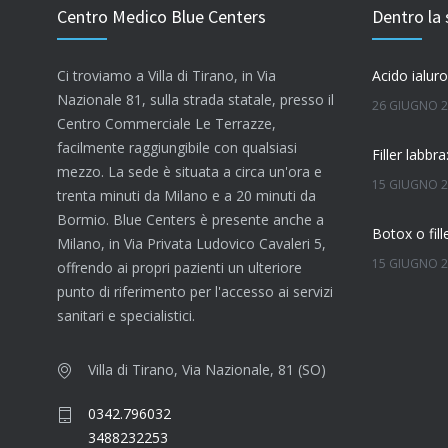
Centro Medico Blue Centers
Dentro la 
Ci troviamo a Villa di Tirano, in Via
Nazionale 81, sulla strada statale, presso il
26 GIUGNO 
Centro Commerciale Le Terrazze,
facilmente raggiungibile con qualsiasi
mezzo. La sede è situata a circa un'ora e
15 GIUGNO 
trenta minuti da Milano e a 20 minuti da
Bormio. Blue Centers è presente anche a
Milano, in Via Privata Ludovico Cavaleri 5,
15 GIUGNO 
offrendo ai propri pazienti un ulteriore
punto di riferimento per l'accesso ai servizi
Quanto dura
sanitari e specialistici.
7 GIUGNO 2
Villa di Tirano, Via Nazionale, 81 (SO)
0342.796032
4 GIUGNO 2
3488232253