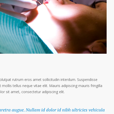
volutpat rutrum eros amet sollicitudin interdum. Suspendisse
 mollis tellus neque vitae elit. Mauris adipiscing mauris fringilla
r sit amet, consectetur adipiscing elit.
haretra augue. Nullam id dolor id nibh ultricies vehicula