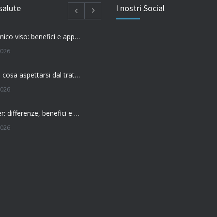
salute
I nostri Social
Acido ialuronico viso: benefici e applicazioni
2026
Filler labbra: cosa aspettarsi dal trattamento
2026
Botox o filler: differenze, benefici e come scegliere il trattamento più adatto
2026
 l’effetto del botox?
026
Botox: come funziona e quando si vedono i risultati
026