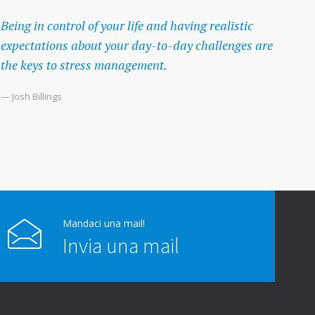
Being in control of your life and having realistic
expectations about your day-to-day challenges are
the keys to stress management.
— Josh Billings
Mandaci una mail!
Invia una mail