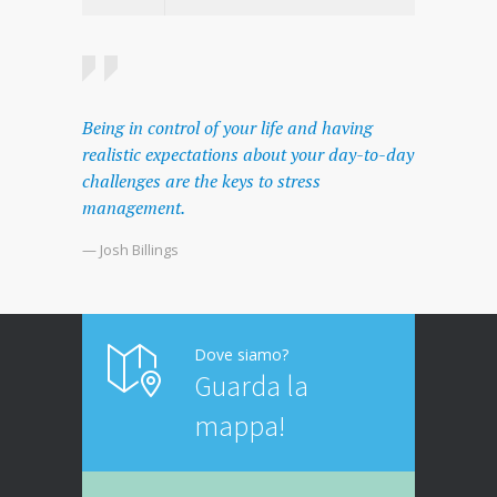
Being in control of your life and having
realistic expectations about your day-to-day
challenges are the keys to stress
management.
— Josh Billings
Dove siamo?
Guarda la
mappa!