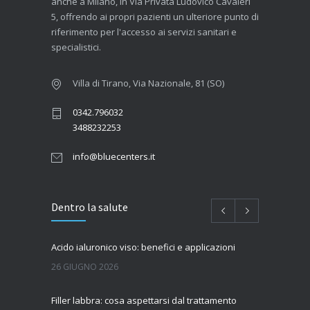
anche a Milano, in Via Privata Ludovico Cavaleri
5, offrendo ai propri pazienti un ulteriore punto di
riferimento per l'accesso ai servizi sanitari e
specialistici.
Villa di Tirano, Via Nazionale, 81 (SO)
0342.796032
3488232253
info@bluecenters.it
Dentro la salute
Acido ialuronico viso: benefici e applicazioni
26 GIUGNO 2026
Filler labbra: cosa aspettarsi dal trattamento