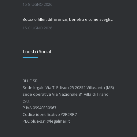
15 GIUGNO 2026
Botox o filler: differenze, benefici e come scegliere il trattamento più adatto
15 GIUGNO 2026
Quanto dura l’effetto del botox?
I nostri Social
7 GIUGNO 2026
Botox: come funziona e quando si vedono i risultati
4 GIUGNO 2026
BLUE SRL
Sede legale Via T. Edison 25 20852 Villasanta (MB)
sede operativa Via Nazionale 81 Villa di Tirano
(SO)
P IVA 09940330963
Codice identificativo Y2R2RR7
PEC blue-s.r.l@legalmail.it