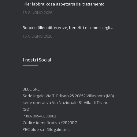
Filler labbra: cosa aspettarsi dal trattamento
15 GIUGNO 2026
Botox o filler: differenze, benefici e come scegliere il trattamento più adatto
15 GIUGNO 2026
Quanto dura l’effetto del botox?
I nostri Social
7 GIUGNO 2026
Botox: come funziona e quando si vedono i risultati
4 GIUGNO 2026
BLUE SRL
Sede legale Via T. Edison 25 20852 Villasanta (MB)
sede operativa Via Nazionale 81 Villa di Tirano
(SO)
P IVA 09940330963
Codice identificativo Y2R2RR7
PEC blue-s.r.l@legalmail.it