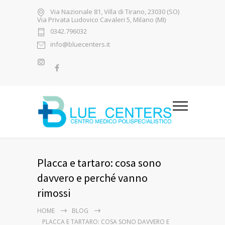
Via Nazionale 81, Villa di Tirano, 23030 (SO)
Via Privata Ludovico Cavaleri 5, Milano (MI)
0342.796032
info@bluecenters.it
Placca e tartaro: cosa sono
davvero e perché vanno
rimossi
HOME
BLOG
PLACCA E TARTARO: COSA SONO DAVVERO E