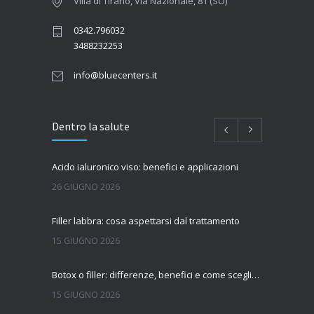
Villa di Tirano, Via Nazionale, 81 (SO)
0342.796032
3488232253
info@bluecenters.it
Dentro la salute
Acido ialuronico viso: benefici e applicazioni
26 GIUGNO 2026
Filler labbra: cosa aspettarsi dal trattamento
15 GIUGNO 2026
Botox o filler: differenze, benefici e come scegliere il trattamento più adatto
15 GIUGNO 2026