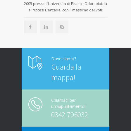
2005 presso l’Università di Pisa, in Odontoiatria
2018 p
e Protesi Dentaria, con il massimo dei voti.
Odontoiatria
Dove siamo?
Guarda la
mappa!
Chiamaci per
un’appuntamento!
0342.796032