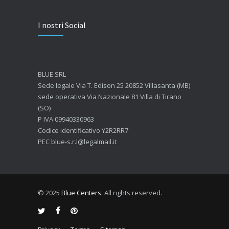
Quanto dura l’effetto del botox?
I nostri Social
7 GIUGNO 2026
Botox: come funziona e quando si vedono i risultati
4 GIUGNO 2026
BLUE SRL
Sede legale Via T. Edison 25 20852 Villasanta (MB)
sede operativa Via Nazionale 81 Villa di Tirano
(SO)
P IVA 09940330963
Codice identificativo Y2R2RR7
PEC blue-s.r.l@legalmail.it
© 2025
Blue Centers
. All rights reserved.