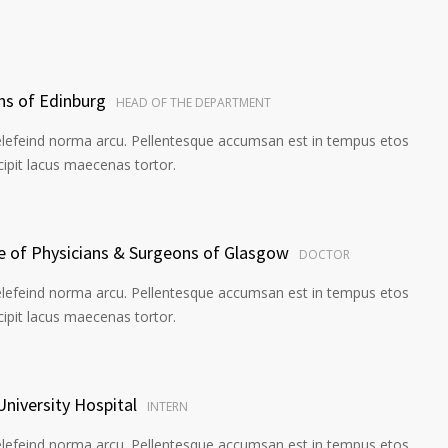
ns of Edinburg
HEAD OF THE DEPARTMENT
elefeind norma arcu. Pellentesque accumsan est in tempus etos
pit lacus maecenas tortor.
ge of Physicians & Surgeons of Glasgow
DOCTOR
elefeind norma arcu. Pellentesque accumsan est in tempus etos
pit lacus maecenas tortor.
University Hospital
INTERN
elefeind norma arcu. Pellentesque accumsan est in tempus etos