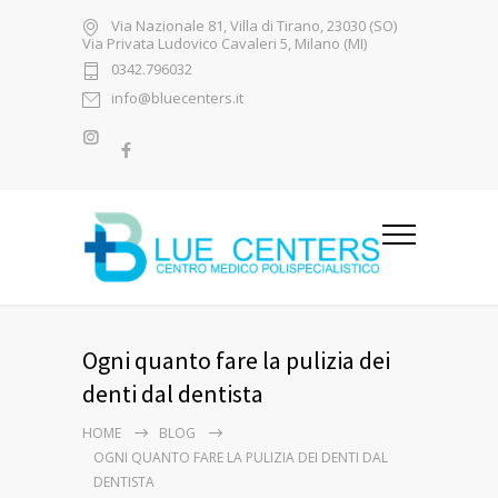
Via Nazionale 81, Villa di Tirano, 23030 (SO)
Via Privata Ludovico Cavaleri 5, Milano (MI)
0342.796032
info@bluecenters.it
Ogni quanto fare la pulizia dei
denti dal dentista
HOME
BLOG
OGNI QUANTO FARE LA PULIZIA DEI DENTI DAL
DENTISTA