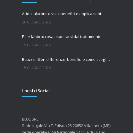
Acido ialuronico viso: benefici e applicazioni
26 GIUGNO 2026
Filler labbra: cosa aspettarsi dal trattamento
15 GIUGNO 2026
Botox o filler: differenze, benefici e come scegliere il trattamento più adatto
15 GIUGNO 2026
Quanto dura l’effetto del botox?
I nostri Social
7 GIUGNO 2026
Botox: come funziona e quando si vedono i risultati
4 GIUGNO 2026
BLUE SRL
Sede legale Via T. Edison 25 20852 Villasanta (MB)
sede operativa Via Nazionale 81 Villa di Tirano