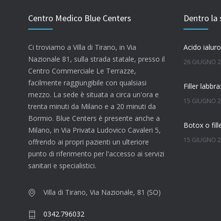
Centro Medico Blue Centers
Dentro la 
Ci troviamo a Villa di Tirano, in Via
Nazionale 81, sulla strada statale, presso il
26 GIUGNO 
Centro Commerciale Le Terrazze,
facilmente raggiungibile con qualsiasi
mezzo. La sede è situata a circa un'ora e
15 GIUGNO 
trenta minuti da Milano e a 20 minuti da
Bormio. Blue Centers è presente anche a
Milano, in Via Privata Ludovico Cavaleri 5,
15 GIUGNO 
offrendo ai propri pazienti un ulteriore
punto di riferimento per l'accesso ai servizi
Quanto dura
sanitari e specialistici.
7 GIUGNO 2
Villa di Tirano, Via Nazionale, 81 (SO)
0342.796032
4 GIUGNO 2