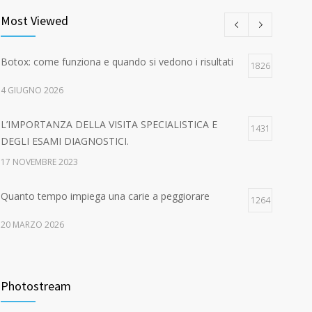
Most Viewed
Botox: come funziona e quando si vedono i risultati
1826
4 GIUGNO 2026
L’IMPORTANZA DELLA VISITA SPECIALISTICA E
1431
DEGLI ESAMI DIAGNOSTICI.
17 NOVEMBRE 2023
Quanto tempo impiega una carie a peggiorare
1264
20 MARZO 2026
EPA-CARE – AUTUNNO IN SALUTE! Dal 16 ottobre
1044
al 15 dicembre 2023
Photostream
21 GENNAIO 2016