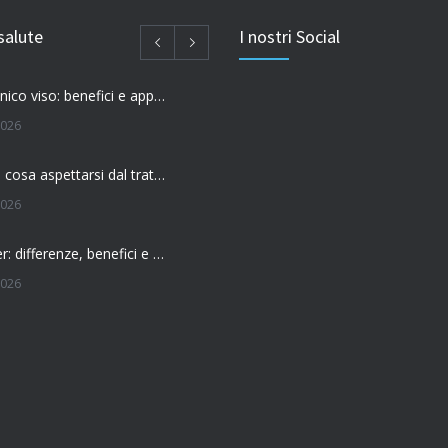
salute
I nostri Social
Acido ialuronico viso: benefici e applicazioni
2026
Filler labbra: cosa aspettarsi dal trattamento
2026
Botox o filler: differenze, benefici e come scegliere il trattamento più adatto
2026
 l’effetto del botox?
026
Botox: come funziona e quando si vedono i risultati
026