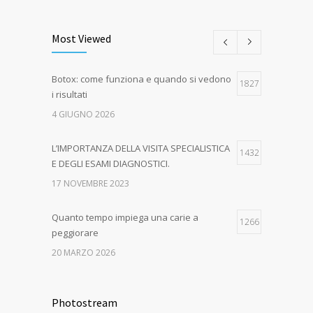
Most Viewed
Botox: come funziona e quando si vedono
1827
i risultati
4 GIUGNO 2026
L’IMPORTANZA DELLA VISITA SPECIALISTICA
1432
E DEGLI ESAMI DIAGNOSTICI.
17 NOVEMBRE 2023
Quanto tempo impiega una carie a
1266
peggiorare
20 MARZO 2026
EPA-CARE – AUTUNNO IN SALUTE! Dal 16
1046
ottobre al 15 dicembre 2023
Photostream