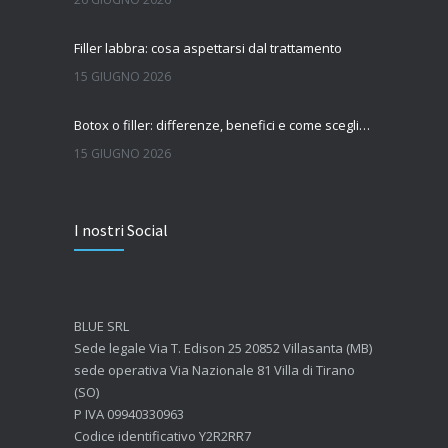
Filler labbra: cosa aspettarsi dal trattamento
15 GIUGNO 2026
Botox o filler: differenze, benefici e come scegliere il trattamento più adatto
15 GIUGNO 2026
Quanto dura l’effetto del botox?
I nostri Social
7 GIUGNO 2026
Botox: come funziona e quando si vedono i risultati
4 GIUGNO 2026
BLUE SRL
Sede legale Via T. Edison 25 20852 Villasanta (MB)
sede operativa Via Nazionale 81 Villa di Tirano
(SO)
P IVA 09940330963
Codice identificativo Y2R2RR7