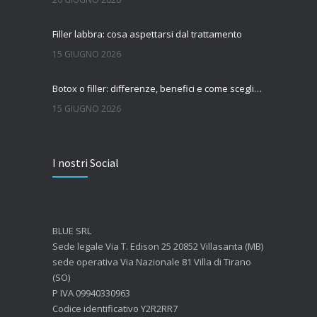
Filler labbra: cosa aspettarsi dal trattamento
15 GIUGNO 2026
Botox o filler: differenze, benefici e come scegliere il trattamento più adatto
15 GIUGNO 2026
Quanto dura l’effetto del botox?
I nostri Social
7 GIUGNO 2026
Botox: come funziona e quando si vedono i risultati
4 GIUGNO 2026
BLUE SRL
Sede legale Via T. Edison 25 20852 Villasanta (MB)
sede operativa Via Nazionale 81 Villa di Tirano
(SO)
P IVA 09940330963
Codice identificativo Y2R2RR7