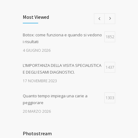
Most Viewed
Botox: come funziona e quando si vedono
1852
i risultati
4 GIUGNO 2026
L’IMPORTANZA DELLA VISITA SPECIALISTICA
1437
E DEGLI ESAMI DIAGNOSTICI.
17 NOVEMBRE 2023
Quanto tempo impiega una carie a
1303
peggiorare
20 MARZO 2026
EPA-CARE – AUTUNNO IN SALUTE! Dal 16
1051
ottobre al 15 dicembre 2023
Photostream