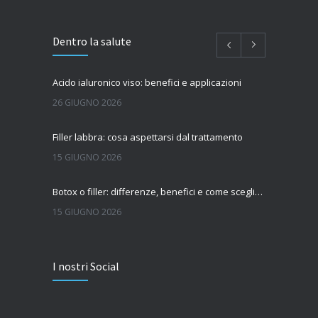
Dentro la salute
Acido ialuronico viso: benefici e applicazioni
26 GIUGNO 2026
Filler labbra: cosa aspettarsi dal trattamento
15 GIUGNO 2026
Botox o filler: differenze, benefici e come scegliere il trattamento più adatto
15 GIUGNO 2026
Quanto dura l’effetto del botox?
I nostri Social
7 GIUGNO 2026
Botox: come funziona e quando si vedono i risultati