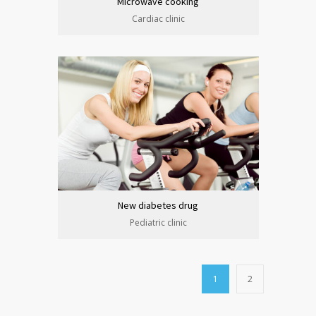
Microwave cooking
Cardiac clinic
New diabetes drug
Pediatric clinic
1
2