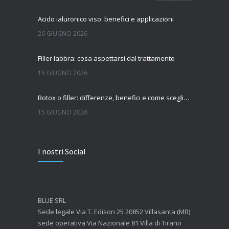
Acido ialuronico viso: benefici e applicazioni
26 GIUGNO 2026
Filler labbra: cosa aspettarsi dal trattamento
15 GIUGNO 2026
Botox o filler: differenze, benefici e come scegliere il trattamento più adatto
15 GIUGNO 2026
Quanto dura l’effetto del botox?
I nostri Social
7 GIUGNO 2026
Botox: come funziona e quando si vedono i risultati
4 GIUGNO 2026
BLUE SRL
Sede legale Via T. Edison 25 20852 Villasanta (MB)
sede operativa Via Nazionale 81 Villa di Tirano