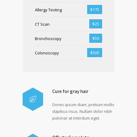
$175
Allergy Testing
$25
CT Scan
$50
Bronchoscopy
$500
Colonoscopy
Cure for gray hair
Donec ipsum diam, pretium mollis
dapibus risus. Nullam dolor nibh
pulvinar at interdum eget.