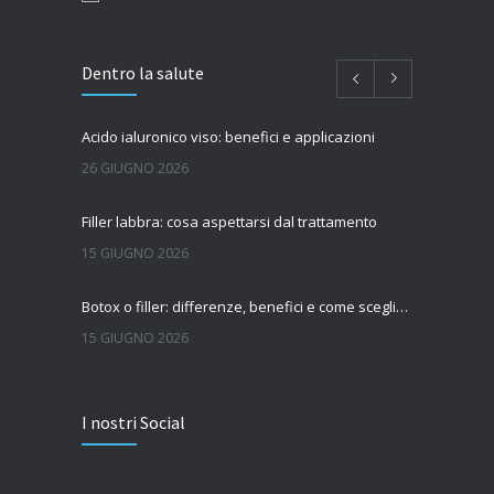
Dentro la salute
Acido ialuronico viso: benefici e applicazioni
26 GIUGNO 2026
Filler labbra: cosa aspettarsi dal trattamento
15 GIUGNO 2026
Botox o filler: differenze, benefici e come scegliere il trattamento più adatto
15 GIUGNO 2026
Quanto dura l’effetto del botox?
I nostri Social
7 GIUGNO 2026
Botox: come funziona e quando si vedono i risultati