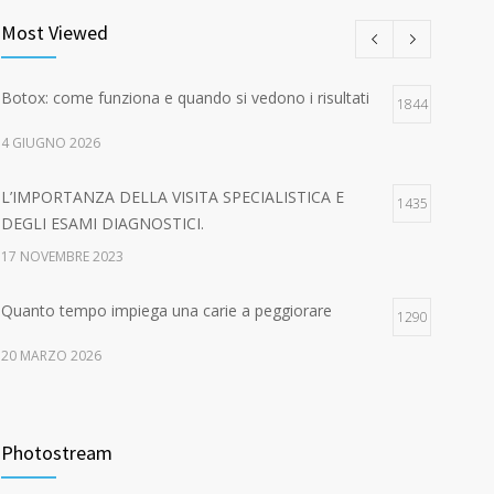
Most Viewed
Botox: come funziona e quando si vedono i risultati
1844
4 GIUGNO 2026
L’IMPORTANZA DELLA VISITA SPECIALISTICA E
1435
DEGLI ESAMI DIAGNOSTICI.
17 NOVEMBRE 2023
Quanto tempo impiega una carie a peggiorare
1290
20 MARZO 2026
EPA-CARE – AUTUNNO IN SALUTE! Dal 16 ottobre
1049
al 15 dicembre 2023
Photostream
21 GENNAIO 2016