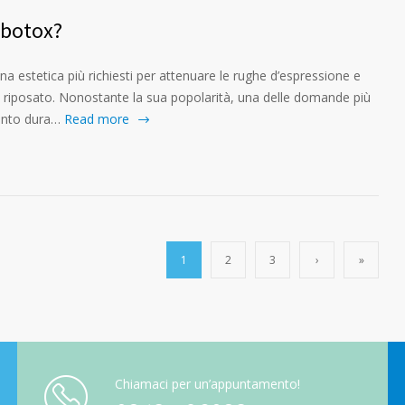
 botox?
na estetica più richiesti per attenuare le rughe d’espressione e
e riposato. Nonostante la sua popolarità, una delle domande più
anto dura…
Read more
1
2
3
›
»
Chiamaci per un’appuntamento!