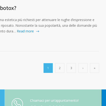
 botox?
na estetica più richiesti per attenuare le rughe d’espressione e
e riposato. Nonostante la sua popolarità, una delle domande più
anto dura…
Read more
1
2
3
›
»
Chiamaci per un’appuntamento!