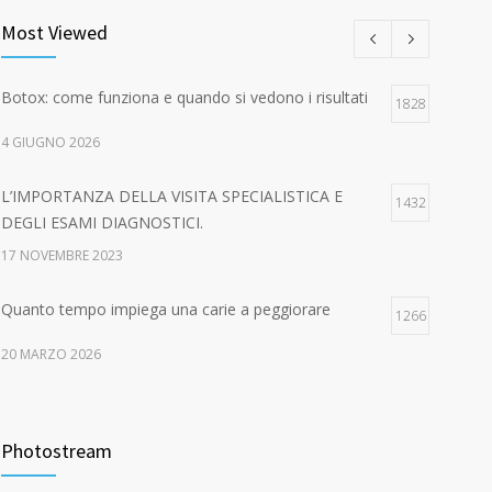
Most Viewed
Botox: come funziona e quando si vedono i risultati
1828
4 GIUGNO 2026
L’IMPORTANZA DELLA VISITA SPECIALISTICA E
1432
DEGLI ESAMI DIAGNOSTICI.
17 NOVEMBRE 2023
Quanto tempo impiega una carie a peggiorare
1266
20 MARZO 2026
EPA-CARE – AUTUNNO IN SALUTE! Dal 16 ottobre
1046
al 15 dicembre 2023
Photostream
21 GENNAIO 2016