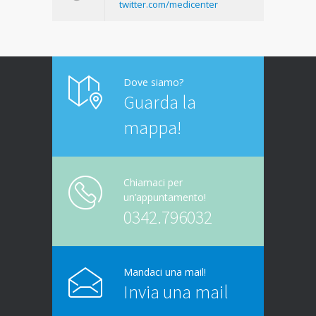
twitter.com/medicenter
Dove siamo?
Guarda la
mappa!
Chiamaci per
un’appuntamento!
0342.796032
Mandaci una mail!
Invia una mail