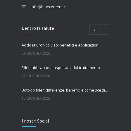
info@bluecenters.it
Dentro la salute
Acido ialuronico viso: benefici e applicazioni
26 GIUGNO 2026
Filler labbra: cosa aspettarsi dal trattamento
15 GIUGNO 2026
Botox o filler: differenze, benefici e come scegliere il trattamento più adatto
15 GIUGNO 2026
Quanto dura l’effetto del botox?
I nostri Social
7 GIUGNO 2026