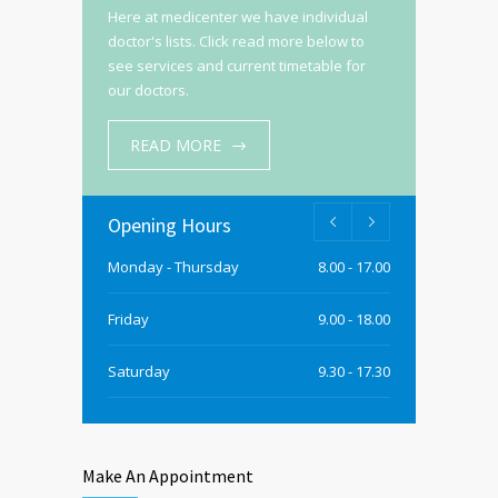
Here at medicenter we have individual
doctor's lists. Click read more below to
see services and current timetable for
our doctors.
READ MORE
Opening Hours
Monday - Thursday
8.00 - 17.00
Friday
9.00 - 18.00
Saturday
9.30 - 17.30
Sunday
9.30 - 15.00
Make An Appointment