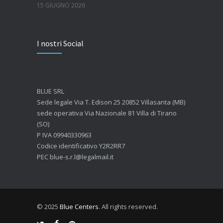
15 GIUGNO 2026
Quanto dura l’effetto del botox?
I nostri Social
7 GIUGNO 2026
Botox: come funziona e quando si vedono i risultati
4 GIUGNO 2026
BLUE SRL
Sede legale Via T. Edison 25 20852 Villasanta (MB)
sede operativa Via Nazionale 81 Villa di Tirano
(SO)
P IVA 09940330963
Codice identificativo Y2R2RR7
PEC blue-s.r.l@legalmail.it
© 2025
Blue Centers
. All rights reserved.