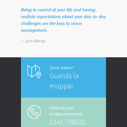
Being in control of your life and having
realistic expectations about your day-to-day
challenges are the keys to stress
management.
— Josh Billings
Dove siamo?
Guarda la
mappa!
Chiamaci per
un’appuntamento!
0342.796032