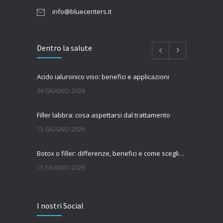
info@bluecenters.it
Dentro la salute
Acido ialuronico viso: benefici e applicazioni
26 GIUGNO 2026
Filler labbra: cosa aspettarsi dal trattamento
15 GIUGNO 2026
Botox o filler: differenze, benefici e come scegliere il trattamento più adatto
15 GIUGNO 2026
Quanto dura l’effetto del botox?
I nostri Social
7 GIUGNO 2026