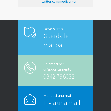
twitter.com/medicenter
Dove siamo?
Guarda la
mappa!
Chiamaci per
un’appuntamento!
0342.796032
Mandaci una mail!
Invia una mail