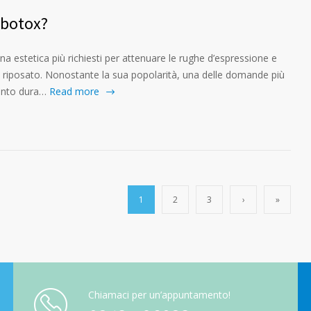
 botox?
na estetica più richiesti per attenuare le rughe d’espressione e
e riposato. Nonostante la sua popolarità, una delle domande più
anto dura…
Read more
1
2
3
›
»
Chiamaci per un’appuntamento!