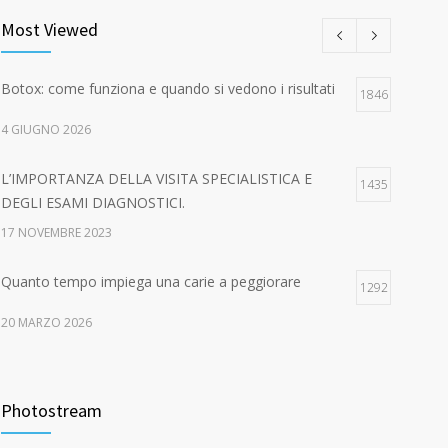
Most Viewed
Botox: come funziona e quando si vedono i risultati
1846
4 GIUGNO 2026
L’IMPORTANZA DELLA VISITA SPECIALISTICA E
1435
DEGLI ESAMI DIAGNOSTICI.
17 NOVEMBRE 2023
Quanto tempo impiega una carie a peggiorare
1292
20 MARZO 2026
EPA-CARE – AUTUNNO IN SALUTE! Dal 16 ottobre
1049
al 15 dicembre 2023
Photostream
21 GENNAIO 2016