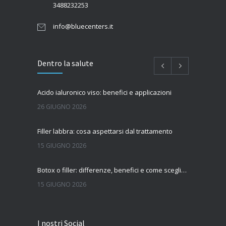
3488232253
info@bluecenters.it
Dentro la salute
Acido ialuronico viso: benefici e applicazioni
26 GIUGNO 2026
Filler labbra: cosa aspettarsi dal trattamento
15 GIUGNO 2026
Botox o filler: differenze, benefici e come scegliere il trattamento più adatto
15 GIUGNO 2026
Quanto dura l’effetto del botox?
I nostri Social
7 GIUGNO 2026