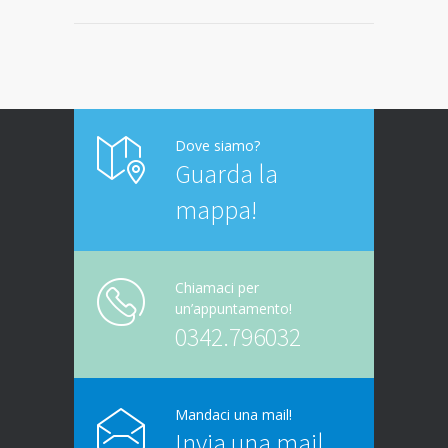
Dove siamo?
Guarda la
mappa!
Chiamaci per
un’appuntamento!
0342.796032
Mandaci una mail!
Invia una mail