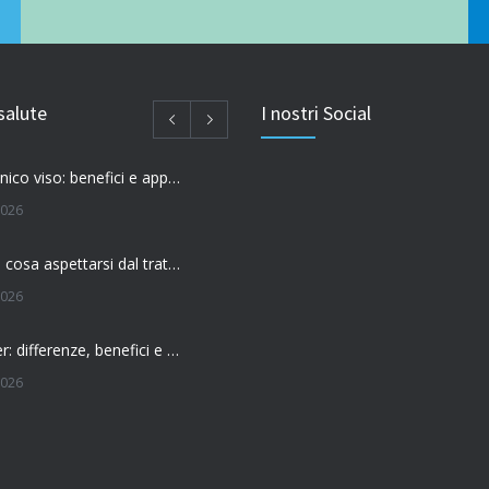
salute
I nostri Social
Acido ialuronico viso: benefici e applicazioni
2026
Filler labbra: cosa aspettarsi dal trattamento
2026
Botox o filler: differenze, benefici e come scegliere il trattamento più adatto
2026
 l’effetto del botox?
026