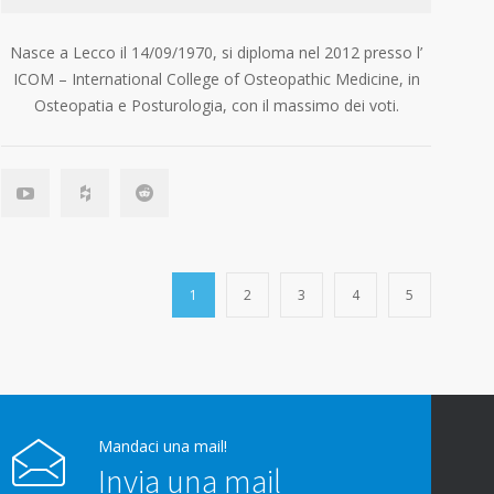
Nasce a Lecco il 14/09/1970, si diploma nel 2012 presso l’
ICOM – International College of Osteopathic Medicine, in
Osteopatia e Posturologia, con il massimo dei voti.
1
2
3
4
5
Mandaci una mail!
Invia una mail