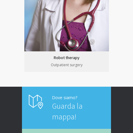
Robot therapy
Outpatient surgery
Dove siamo?
Guarda la
mappa!