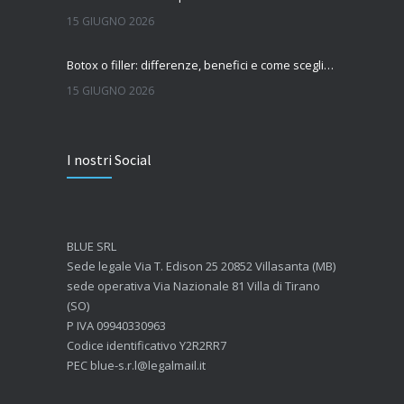
15 GIUGNO 2026
Botox o filler: differenze, benefici e come scegliere il trattamento più adatto
15 GIUGNO 2026
Quanto dura l’effetto del botox?
I nostri Social
7 GIUGNO 2026
Botox: come funziona e quando si vedono i risultati
4 GIUGNO 2026
BLUE SRL
Sede legale Via T. Edison 25 20852 Villasanta (MB)
sede operativa Via Nazionale 81 Villa di Tirano
(SO)
P IVA 09940330963
Codice identificativo Y2R2RR7
PEC blue-s.r.l@legalmail.it