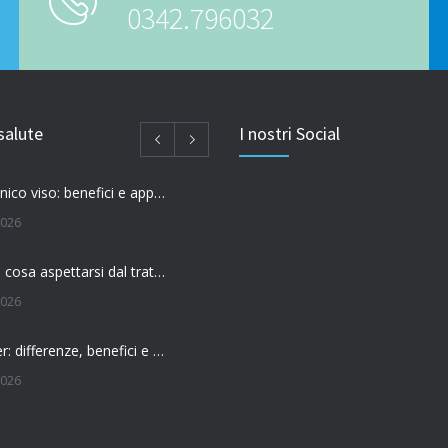
0342.796032
salute
I nostri Social
Acido ialuronico viso: benefici e applicazioni
2026
Filler labbra: cosa aspettarsi dal trattamento
2026
Botox o filler: differenze, benefici e come scegliere il trattamento più adatto
2026
 l’effetto del botox?