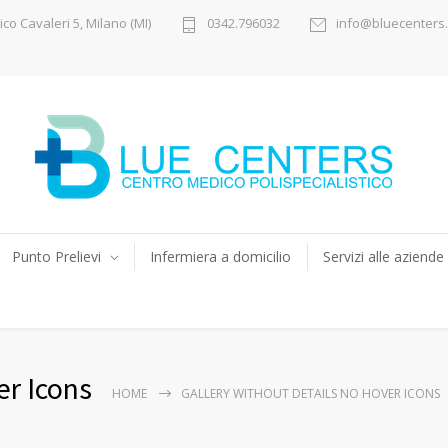
ico Cavaleri 5, Milano (MI)
0342.796032
info@bluecenters.
Punto Prelievi
Infermiera a domicilio
Servizi alle aziende
er Icons
HOME
GALLERY WITHOUT DETAILS NO HOVER ICONS