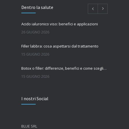
Dentro la salute
Acido ialuronico viso: benefici e applicazioni
26 GIUGNO 2026
Filler labbra: cosa aspettarsi dal trattamento
15 GIUGNO 2026
Botox o filler: differenze, benefici e come scegliere il trattamento più adatto
15 GIUGNO 2026
Quanto dura l’effetto del botox?
I nostri Social
7 GIUGNO 2026
Botox: come funziona e quando si vedono i risultati
4 GIUGNO 2026
BLUE SRL