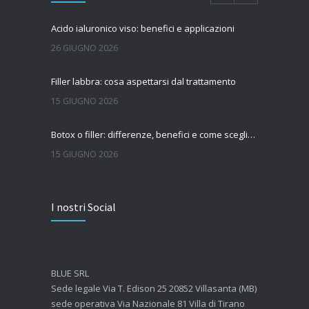
Acido ialuronico viso: benefici e applicazioni
26 GIUGNO 2026
Filler labbra: cosa aspettarsi dal trattamento
15 GIUGNO 2026
Botox o filler: differenze, benefici e come scegliere il trattamento più adatto
15 GIUGNO 2026
Quanto dura l’effetto del botox?
I nostri Social
7 GIUGNO 2026
Botox: come funziona e quando si vedono i risultati
4 GIUGNO 2026
BLUE SRL
Sede legale Via T. Edison 25 20852 Villasanta (MB)
sede operativa Via Nazionale 81 Villa di Tirano